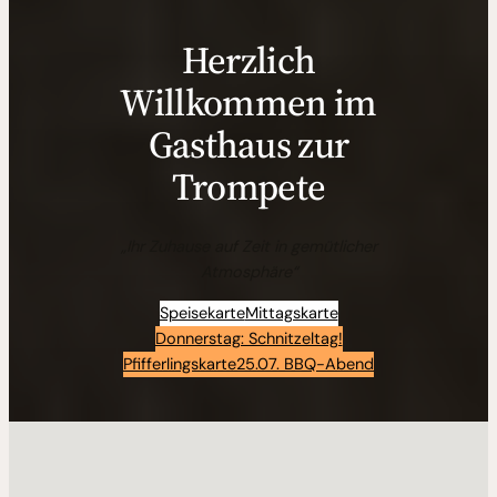
Herzlich
Willkommen im
Gasthaus zur
Trompete
„Ihr Zuhause auf Zeit in gemütlicher
Atmosphäre“
Speisekarte
Mittagskarte
Donnerstag: Schnitzeltag!
Pfifferlingskarte
25.07. BBQ-Abend